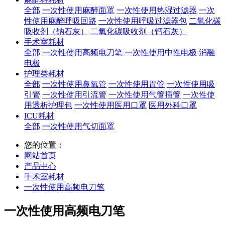
全部
一次性使用麻醉面罩
一次性使用热湿过滤器
一次
性使用麻醉呼吸回路
一次性使用呼吸过滤器包
二氧化碳
吸收剂（钠石灰）
二氧化碳吸收剂（钙石灰）
手术室耗材
全部
一次性使用高频电刀笔
一次性使用中性电极
消融
电极
护理类耗材
全部
一次性使用鼻氧管
一次性使用胃管
一次性使用吸
引管
一次性使用引流管
一次性使用气管插管
一次性使
用透析护理包
一次性使用医用口罩
医用外科口罩
ICU耗材
全部
一次性使用气切面罩
您的位置：
网站首页
产品中心
手术室耗材
一次性使用高频电刀笔
一次性使用高频电刀笔