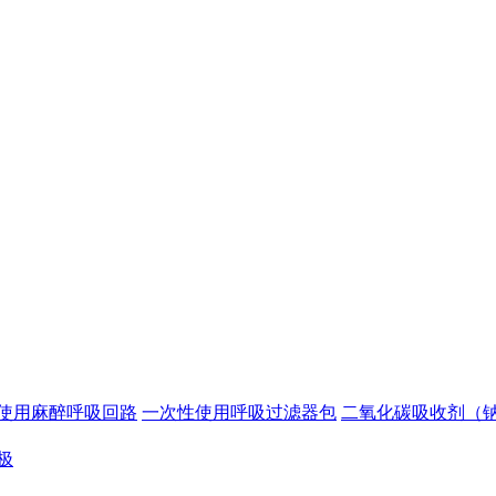
使用麻醉呼吸回路
一次性使用呼吸过滤器包
二氧化碳吸收剂（
极