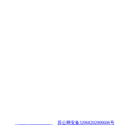
erved.
苏ICP备17030025号
苏公网安备32068202000606号