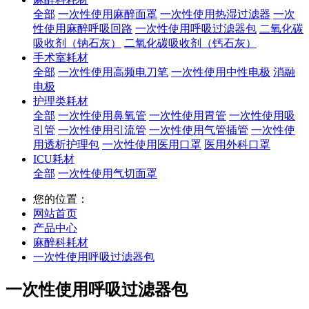
全部
一次性使用麻醉面罩
一次性使用热湿过滤器
一次
性使用麻醉呼吸回路
一次性使用呼吸过滤器包
二氧化碳
吸收剂（钠石灰）
二氧化碳吸收剂（钙石灰）
手术室耗材
全部
一次性使用高频电刀笔
一次性使用中性电极
消融
电极
护理类耗材
全部
一次性使用鼻氧管
一次性使用胃管
一次性使用吸
引管
一次性使用引流管
一次性使用气管插管
一次性使
用透析护理包
一次性使用医用口罩
医用外科口罩
ICU耗材
全部
一次性使用气切面罩
您的位置：
网站首页
产品中心
麻醉科耗材
一次性使用呼吸过滤器包
一次性使用呼吸过滤器包