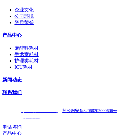
企业文化
公司环境
资质荣誉
产品中心
麻醉科耗材
手术室耗材
护理类耗材
ICU耗材
新闻动态
联系我们
Copyright© 2023 江苏乐腾医疗器械科技有限公司 版权所有. All Right
Reserved.
苏ICP备17030025号
苏公网安备32068202000606号
技术支持：
苏易网络
电话咨询
产品中心