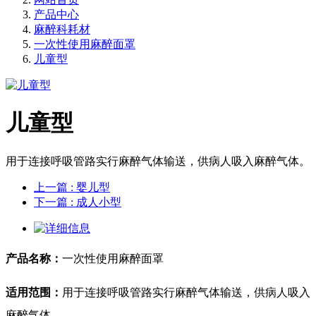
产品中心
麻醉科耗材
一次性使用麻醉面罩
儿童型
儿童型
用于连接呼吸管路实行麻醉气体输送，供病人吸入麻醉气体。
上一篇
: 婴儿型
下一篇
: 成人小型
产品名称：
一次性使用麻醉面罩
适用范围
：
用于连接呼吸管路实行麻醉气体输送，供病人吸入
麻醉气体。