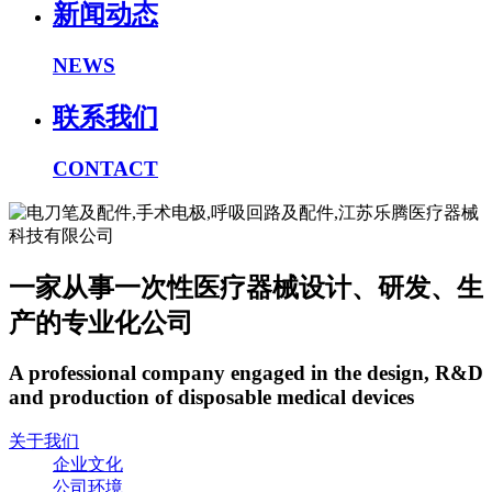
新闻动态
NEWS
联系我们
CONTACT
一家从事一次性医疗器械设计、研发、生
产的专业化公司
A professional company engaged in the design, R&D
and production of disposable medical devices
关于我们
企业文化
公司环境