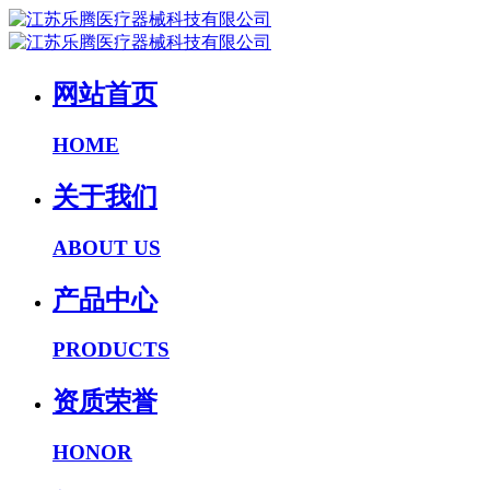
网站首页
HOME
关于我们
ABOUT US
产品中心
PRODUCTS
资质荣誉
HONOR