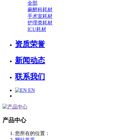
全部
麻醉科耗材
手术室耗材
护理类耗材
ICU耗材
资质荣誉
新闻动态
联系我们
EN
产品中心
您所在的位置：
网站首页